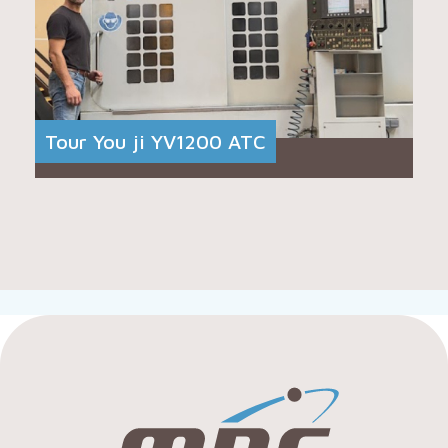
Tour You ji YV1200 ATC