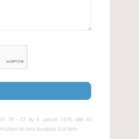
 n° 78 - 17 du 6 Janvier 1978, dite loi
rmulaire ne sera divulguée à un tiers.